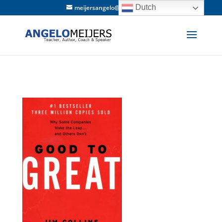
Dutch
meijersangelo@hotmail.com