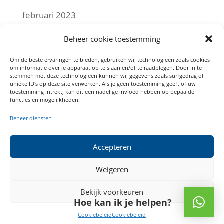
februari 2023
januari 2023
Beheer cookie toestemming
december 2022
Om de beste ervaringen te bieden, gebruiken wij technologieën zoals cookies
om informatie over je apparaat op te slaan en/of te raadplegen. Door in te
november 2022
stemmen met deze technologieën kunnen wij gegevens zoals surfgedrag of
unieke ID's op deze site verwerken. Als je geen toestemming geeft of uw
oktober 2022
toestemming intrekt, kan dit een nadelige invloed hebben op bepaalde
functies en mogelijkheden.
september 2022
Beheer diensten
augustus 2022
juli 2022
Accepteren
mei 2022
Weigeren
Bekijk voorkeuren
Hoe kan ik je helpen?
(c) Angelo Meijers
Cookiebeleid
Cookiebeleid