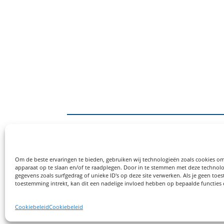
S
L
Om de beste ervaringen te bieden, gebruiken wij technologieën zoals cookies om
R
apparaat op te slaan en/of te raadplegen. Door in te stemmen met deze technol
gegevens zoals surfgedrag of unieke ID's op deze site verwerken. Als je geen to
H
KvK.nr: 85446270
toestemming intrekt, kan dit een nadelige invloed hebben op bepaalde functies
P
Cookiebeleid
Cookiebeleid