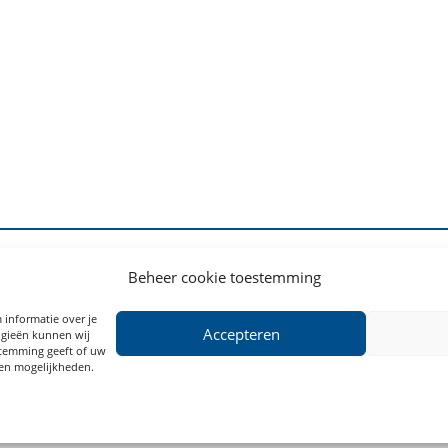
Beheer cookie toestemming
ervice & Contact
everings Voorwaarden
 informatie over je
Accepteren
etourneren en
ogieën kunnen wij
estemming geeft of uw
erroeping
 en mogelijkheden.
rivacy Policy