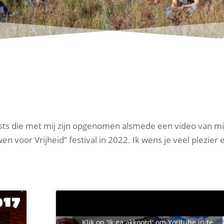
asts die met mij zijn opgenomen alsmede een video van mi
 voor Vrijheid” festival in 2022. Ik wens je veel plezier 
e
Klik op 'Ik ga akkoord' om Youtube in te