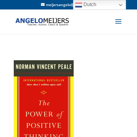
Dutch
meijersangelo@hotmail.com