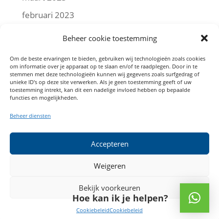
februari 2023
januari 2023
Beheer cookie toestemming
december 2022
Om de beste ervaringen te bieden, gebruiken wij technologieën zoals cookies
om informatie over je apparaat op te slaan en/of te raadplegen. Door in te
november 2022
stemmen met deze technologieën kunnen wij gegevens zoals surfgedrag of
unieke ID's op deze site verwerken. Als je geen toestemming geeft of uw
oktober 2022
toestemming intrekt, kan dit een nadelige invloed hebben op bepaalde
functies en mogelijkheden.
september 2022
Beheer diensten
augustus 2022
juli 2022
Accepteren
mei 2022
Weigeren
Bekijk voorkeuren
Hoe kan ik je helpen?
(c) Angelo Meijers
Cookiebeleid
Cookiebeleid