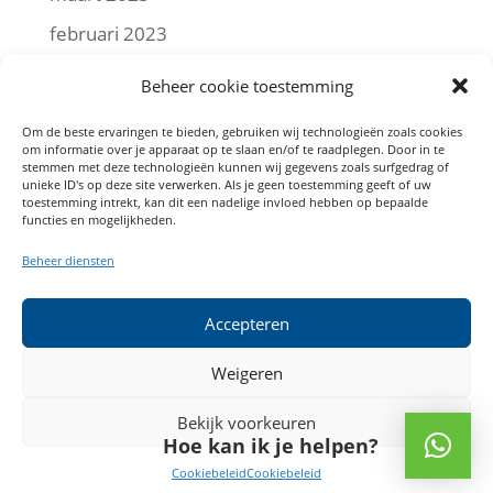
februari 2023
januari 2023
Beheer cookie toestemming
december 2022
Om de beste ervaringen te bieden, gebruiken wij technologieën zoals cookies
om informatie over je apparaat op te slaan en/of te raadplegen. Door in te
november 2022
stemmen met deze technologieën kunnen wij gegevens zoals surfgedrag of
unieke ID's op deze site verwerken. Als je geen toestemming geeft of uw
oktober 2022
toestemming intrekt, kan dit een nadelige invloed hebben op bepaalde
functies en mogelijkheden.
september 2022
Beheer diensten
augustus 2022
juli 2022
Accepteren
mei 2022
Weigeren
Bekijk voorkeuren
Hoe kan ik je helpen?
(c) Angelo Meijers
Cookiebeleid
Cookiebeleid